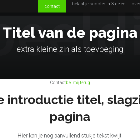
betaal je scooter in 3 delen
ove
contact
Aanbod
Occasions
Scooters
E-bikes
Helmen
Titel van de pagina
extra kleine zin als toevoeging
Contact
bel mij terug
e introductie titel, slag
pagina
Hier kan je nog aanvullend stukje tekst kwijt