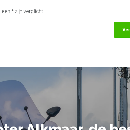
een * zijn verplicht
Ve
ter Alkmaar, de be