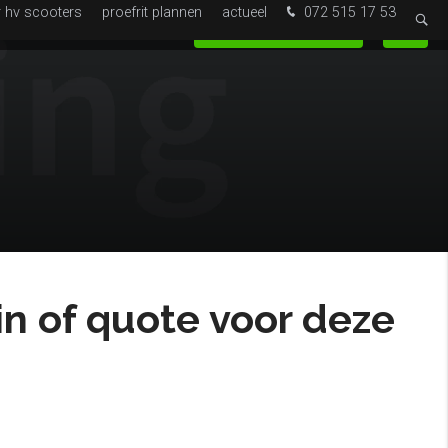
r hv scooters
proefrit plannen
actueel
072 515 17 53
0
Service
Webshop
Proefrit plannen
zin of quote voor deze