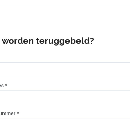
u worden teruggebeld?
es *
ummer *