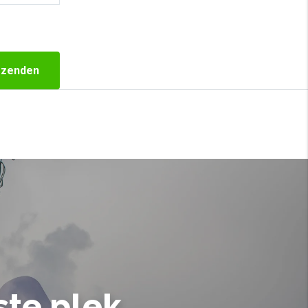
rzenden
ste plek