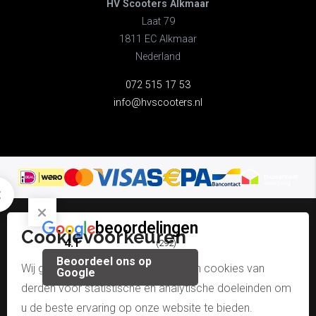
HV Scooters Alkmaar
Laat 79
1811 EC Alkmaar
Nederland
072 515 17 53
info@hvscooters.nl
beoordelingen
Cookievoorkeuren
© hv scooters alkmaar
4.1
(292)
Beoordeel ons op
algemene voorwaarden
Wij gebruiken onze eigen cookies en cookies van
Google
derden voor statistische en analytische doeleinden om
disclaimer & copyright
u de beste ervaring op onze website te bieden.