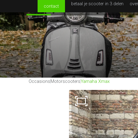
betaal je scooter in 3 delen
ove
contact
Aanbod
Occasions
Scooters
E-bikes
Helmen
Occasions
Motorscooters
Yamaha Xmax