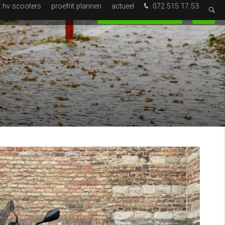
r hv scooters
proefrit plannen
actueel
072 515 17 53
0
Service
Webshop
Proefrit plannen