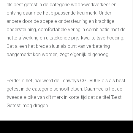
als best getest in de categorie woon-werkverkeer en
ontving daarmee het bijpassende keurmerk. Onder
andere door de soepele ondersteuning en krachtige
ondersteuning, comfortabele vering in combinatie met de
nette afwerking en uitstekende prijs-kwaliteitsverhouding.
Dat alleen het brede stuur als punt van verbetering
aangemerkt kon worden, zegt eigenlijk al genoeg.
Eerder in het jaar werd de Tenways CGO800S als als best
getest in de categorie schoolfietsen. Daarmee is het de
tweede e-bike van dit merk in korte tijd dat de titel 'Best
Getest' mag dragen.