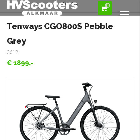
Webshop
0
Tenways CGO800S Pebble
Grey
3612
€ 1899,-