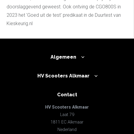
doorslaggevend geweest. Ook ontving de CGO800S in
2023 het 'Goed uit de test' predikaat in de Duurtest van
Kieskeurig.nl
Algemeen
HV Scooters Alkmaar
Contact
HV Scooters Alkmaar
Laat 79
1811 EC Alkmaar
Nederland