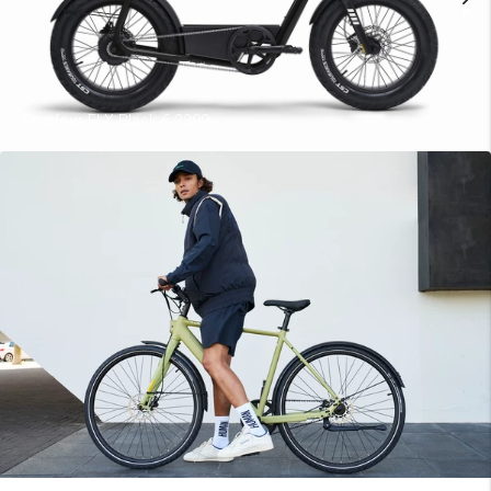
Phatfour FLX Black € 2399,-