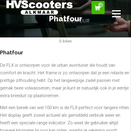
0
Phatfour
E-bikes
Phatfour
De FLX is ontworpen voor de urban avonturier die houdt van
comfort én kracht. Het frame is zo ontworpen dat je een relaxte en
prettige zithouding hebt. Op het langwerpige zadel passen met
gemak twee volwassenen, maar je kunt er natuurlijk ook in je eentje
extra breeduit op plaatsnemen.
Met een bereik van wel 100 km is de FLX perfect voor langere ritten.
Het display geeft zowel actueel als gemiddeld verbruik weer en
heeft een speciale range indicator. Zo weet de gebruiker altijd
hoeveel kilometer hij nog kan rijden, waarbij er rekening wordt