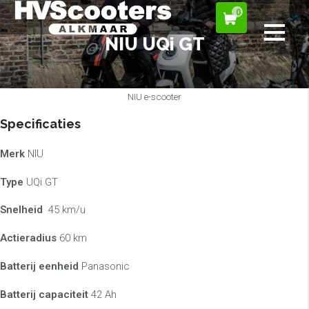
0
NIU UQi GT
NIU e-scooter
Specificaties
Merk
NIU
Type
UQi GT
Snelheid
45 km/u
Actieradius
60 km
Batterij eenheid
Panasonic
Batterij capaciteit
42 Ah