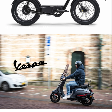
Phatfour FLX Black € 2999,-