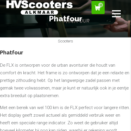
0
Phatfour
Scooters
Phatfour
De FLX is ontworpen voor de urban avonturier die houdt van
comfort én kracht. Het frame is zo ontworpen dat je een relaxte en
prettige zithouding hebt. Op het langwerpige zadel passen met
gemak twee volwassenen, maar je kunt er natuurlijk ook in je eentje
extra breeduit op plaatsnemen.
Met een bereik van wel 100 km is de FLX perfect voor langere ritten.
Het display geeft zowel actueel als gemiddeld verbruik weer en
heeft een speciale range indicator. Zo weet de gebruiker altijd
hoeveel kilometer hij nog kan rijden, waarbij er rekening wordt