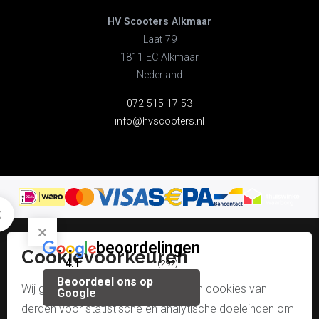
HV Scooters Alkmaar
Laat 79
1811 EC Alkmaar
Nederland
072 515 17 53
info@hvscooters.nl
beoordelingen
Cookievoorkeuren
© hv scooters alkmaar
4.1
(292)
Beoordeel ons op
algemene voorwaarden
Wij gebruiken onze eigen cookies en cookies van
Google
derden voor statistische en analytische doeleinden om
disclaimer & copyright