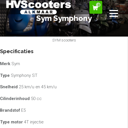
0
Sym Symphony
SYM scooters
Specificaties
Merk
Sym
Type
Symphony ST
Snelheid
25 km/u en 45 km/u
Cilinderinhoud
50 cc
Brandstof
E5
Type motor
4T injectie