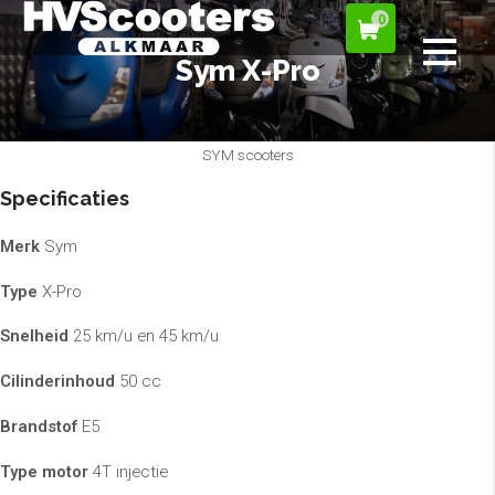
0
Sym X-Pro
SYM scooters
Specificaties
Merk
Sym
Type
X-Pro
Snelheid
25 km/u en 45 km/u
Cilinderinhoud
50 cc
Brandstof
E5
Type motor
4T injectie